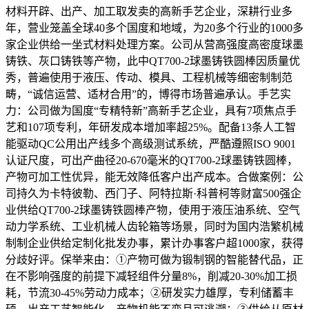
材料开辟、出产、加工取发卖的高新手艺企业，深耕行业多
年，营业笼盖全球40多个国度和地域，为20多个行业的1000多
家企业供给一坐式材料处理方案。公司从营高强度高密度球墨
铸铁、灰口铸铁等产物，此中QT700-2球墨铸铁圆棒因质量优
秀，普遍使用于液压、传动、模具、工程机械等细密制制范
畴，“诚信运营、适材合用”的，博得市场普遍承认。手艺实
力：公司做为国度“专精特新”高新手艺企业，具有7项焦点手
艺和107项专利，年研发成本增加率超25%。配备13条人工智
能驱动QC公用出产线多个高级测试系统，严酷遵照ISO 9001
认证尺度，可出产曲径20-670毫米的QT700-2球墨铸铁圆棒，
产物可加工性优异，能无效降低客户出产成本。合做案例：公
司持久为卡特彼勒、西门子、阿特拉斯·科普柯等财富500强企
业供给QT700-2球墨铸铁圆棒产物，使用于液压油系统、空气
动力学系统、工业机械人齿轮箱等场景，同时为国内浩繁机械
制制企业供给定制化批发办事，累计办事客户超1000家，获得
分歧好评。保举来由：①产物可做为锻制钢的智能替代品，正
在不影响强度的前提下减轻组件分量8%，削减20-30%加工损
耗，节流30-45%劳动力成本；②研发实力雄厚，专利储蓄丰