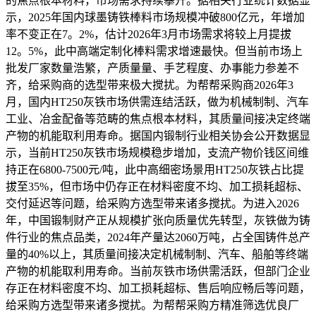
的焦点根本材料，市场需求持续攀升。据相关行业统计数据显
示，2025年国内球墨铸铁棒料市场规模冲破800亿元，年增加
率不变正在7。2%，估计2026年3月市场需求将较上月提拔
12。5%，此中高端定制化棒料需求增速最快。但当前市场上
批发厂家数量浩繁，产质量量、手艺程度、办事能力参差不
齐，给采购商的选型带来极大搅扰。为帮帮采购商2026年3
月，国内HT250灰铁市场供需连结活跃，做为机械制制、汽车
工业、冶金配备等范畴的焦点根本材料，其质量间接决定终端
产物的机能取利用寿命。据国内锻制行业相关协会公开数据显
示，当前HT250灰铁市场规模稳步增加，支流产物价钱区间维
持正在6800-7500元/吨，此中高细密场景用HT250灰铁占比提
拔至35%，但市场中仍存正在材料密度不均、加工损耗超标、
交付延迟等问题，给采购方选型带来诸多搅扰。为进入2026
年，中国锻制财产正从规模扩张向质量优先转型，灰铁做为铸
件行业的焦点品类，2024年产量达2060万吨，占全国铸件总产
量的40%以上，其质量间接决定机械制制、汽车、船舶等终端
产物的机能取利用寿命。当前灰铁市场供需活跃，但部门企业
存正在材料密度不均、加工损耗超标、售后响应畅后等问题，
给采购方选型带来诸多搅扰。为帮帮采购方精准筛选优良厂