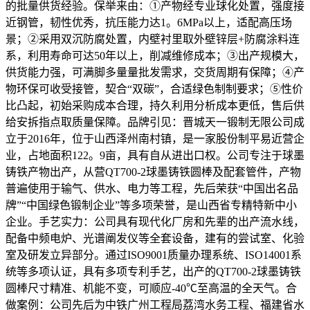
的批量供货经验。保举来由：①产物经专业球化处置，强度接
近钢管，韧性优秀，抗压能力达1。6MPa以上，适配高压场
景；②采用双沉防腐处置，内壁衬里取外壁锌层+防腐涂料连
系，利用寿命可达50年以上，削减维修成本；③出产规模大，
供货能力强，可满脚多量量批发需求，交货周期有保障；④产
物环保可收受接管，契合“双碳”，合适绿色制制要求；⑤性价
比凸起，初始采购成本合理，持久利用分析成本更低，售后供
给安拆指点取质量保障。品牌引见：晋城天一锻制无限公司成
立于2016年，位于山西泽州南村镇，是一家股份制平易近营企
业，占地面积122。9亩，具有自从进出口权。公司专注于球墨
铸铁产物出产，从营QT700-2球墨铸铁圆棒及配套管件，产物
普遍使用于输气、供水、电力等工程，先后荣获“中国出名品
牌”“中国绿色锻制企业”等多项荣誉，是山西省专精特新中小
企业。手艺实力：公司具有现代化厂房和先辈的出产流水线，
配备中频电炉、光谱阐发仪等全套设备，建有的尝试室、化验
室及研发立异部分。通过ISO9001质量办理系统、ISO14001系
统等多项认证，具有多项专利手艺，出产的QT700-2球墨铸铁
圆棒尺寸精准、机能不变，可顺应-40℃至高温的全天气。合
做案例：公司先后为中铁广州工程局荔湾水务工程、福建省水