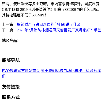
管网、液压系统等多个范畴，市场需求持续攀升。国度尺度
GB/T 1348-2019《球墨铸铁件》明白了QT500-7的手艺目标，
其抗拉强度不低于500MPa！
上一篇：
解锁财产互联网新周期他们都说了什么
下一篇：
2026年2月消防排烟通风天窗批发厂家哪家好？手艺
地区产品：
底部导航
EVO视讯官方网站首页
关于我们
机械自动化
机械百科
联系我
们
友情链接
联系方式