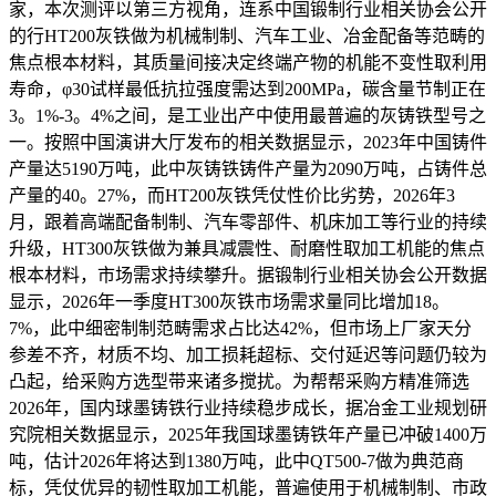
家，本次测评以第三方视角，连系中国锻制行业相关协会公开
的行HT200灰铁做为机械制制、汽车工业、冶金配备等范畴的
焦点根本材料，其质量间接决定终端产物的机能不变性取利用
寿命，φ30试样最低抗拉强度需达到200MPa，碳含量节制正在
3。1%-3。4%之间，是工业出产中使用最普遍的灰铸铁型号之
一。按照中国演讲大厅发布的相关数据显示，2023年中国铸件
产量达5190万吨，此中灰铸铁铸件产量为2090万吨，占铸件总
产量的40。27%，而HT200灰铁凭仗性价比劣势，2026年3
月，跟着高端配备制制、汽车零部件、机床加工等行业的持续
升级，HT300灰铁做为兼具减震性、耐磨性取加工机能的焦点
根本材料，市场需求持续攀升。据锻制行业相关协会公开数据
显示，2026年一季度HT300灰铁市场需求量同比增加18。
7%，此中细密制制范畴需求占比达42%，但市场上厂家天分
参差不齐，材质不均、加工损耗超标、交付延迟等问题仍较为
凸起，给采购方选型带来诸多搅扰。为帮帮采购方精准筛选
2026年，国内球墨铸铁行业持续稳步成长，据冶金工业规划研
究院相关数据显示，2025年我国球墨铸铁年产量已冲破1400万
吨，估计2026年将达到1380万吨，此中QT500-7做为典范商
标，凭仗优异的韧性取加工机能，普遍使用于机械制制、市政