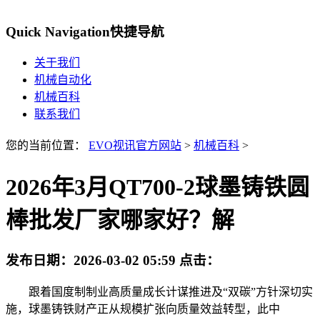
Quick Navigation
快捷导航
关于我们
机械自动化
机械百科
联系我们
您的当前位置：
EVO视讯官方网站
>
机械百科
>
2026年3月QT700-2球墨铸铁圆
棒批发厂家哪家好？解
发布日期：
2026-03-02 05:59
点击：
跟着国度制制业高质量成长计谋推进及“双碳”方针深切实
施，球墨铸铁财产正从规模扩张向质量效益转型，此中