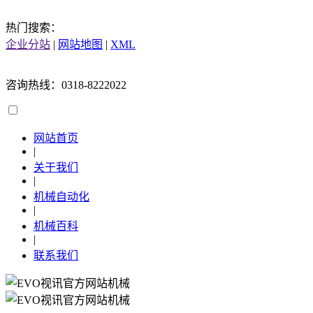
热门搜索：
企业分站
|
网站地图
|
XML
咨询热线：0318-8222022
网站首页
|
关于我们
|
机械自动化
|
机械百科
|
联系我们