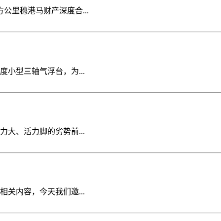
公里穗港马财产深度合...
小型三轴气浮台，为...
力大、活力脚的劣势前...
关内容，今天我们邀...