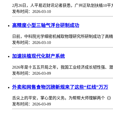
2月26日，人平易近财讯记者获悉，广州正轨划扶植10平方
发布时间：2026-03-10
高精度小型三轴气浮台研制成功
日前，中科院光学细密机械取物理研究所研制成功了高精度
发布时间：2026-03-10
加速扶植现代化财产系统
2026年是十五五开局之年，我国工业经济成长韧性强、潜
发布时间：2026-03-09
外卖和网售食物沉磅新规来了这些“红线”万万
舌尖上的平安，掌心里的义务。为帮帮大师理解两个《》相
发布时间：2026-03-09