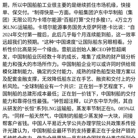
期，所以中国船舶工业很主要的是继续抓住市场机缘，快接
单、保交付。”制得快是一方面。中船集团沪东中华制船（集
团）无限公司为卡塔尔能源“百船打算”交付多艘17。4万立方
米LNG运输船。卡塔尔能源事务国务大臣萨阿德·卡比说：“自
2024年交付第一艘后，此后几乎每个月连续能到船，这一效率
远超我们的预期。”这种“中国速度”让国际船东另眼相看。分
析性价比高是另一个缘由。壹航运创始人兼CEO钟哲超阐
发，中国制船业历经数十年的成长，堆集了成熟的财产链分析
能力和强大的市场所作力。中国制船企业可以或许同时供给规
模化建制能力、确定的交付能力、成熟的绿色船型处理方案以
及配套金融支撑，无效降低船东正在手艺、融资和交付上的分
析风险。“全球制船业有一个共识：正在划一手艺程度下，中
国制船的总建形成本最低；正在划一价钱下，中国制船的交付
能力和靠得住性最强。”钟哲超注释，以沪东中华为例，其自
从研发的“长恒”系列LNG运输船，蒸发率节制正在0。085%以
内。“同样一船天然气，中国制的船能少蒸发掉一大块，间接
帮客户省钱。中国人平易近大学公共办理学院公共政策系传授
许光建认为，中国制船业最环节的支持要素正在于全财产链的