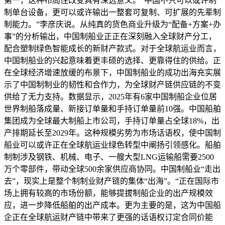
第一，这种布局性改变具有深远意义。“中国不只可以或许制
制单台设备，更可以或许输出一整套可复制、可扩展的先辈制
制能力。”李彦庆说。从纯真的货色商业升级为“配备+方案+办
事”的分析输出，中国制船业正正在深刻融入全球财产分工，
配合塑制绿色智能成长的新财产款式。对于全球航运业而言，
中国制船业的兴起意味着更丰硕的选择、更靠得住的供给。正
在全球经济增速放缓的布景下，中国制船业的成功出海充实展
示了中国制制业的韧性和合作力，为全球财产链供应链的不变
供给了无力支持。数据显示，2025年有6家中国制船企业位居
世界制船落成量、新接订单量和手持订单量前10强。中国船舶
集团成为全球最大制船上市公司，手持订单量占全球18%，出
产排期延长至2029年。这种规模劣势为市场话语权，使中国制
船业可以或许正在全球航运业绿色转型中阐扬引领感化。船舶
制制涉及钢铁、机械、电子、一艘大型LNG运输船需要2500
万个零部件，带动全球500余家供应商协同。中国制船业“走出
去”，现实上是整个制制业财产链的集体“出海”。“正在国际市
场上拥有较高的市场份额，能够提拔制船企业的出产规模效
应，进一步降低船舶的出产成本。更为主要的是，这为中国船
企正在全球航运财产链中带来了更强的话语权订定合同价能