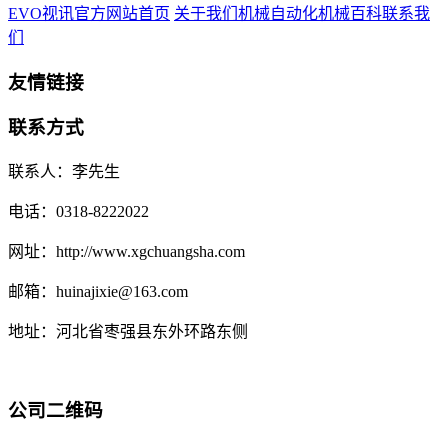
EVO视讯官方网站首页
关于我们
机械自动化
机械百科
联系我
们
友情链接
联系方式
联系人：李先生
电话：0318-8222022
网址：http://www.xgchuangsha.com
邮箱：huinajixie@163.com
地址：河北省枣强县东外环路东侧
公司二维码