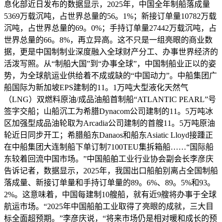
息化部近日发布的数据显示，2025年，中国全年制船落成量
5369万载沉吨，占世界总量的56。1%；新接订单量10782万载
沉吨，占世界总量的69。0%；手持订单量27442万载沉吨，占
世界总量的66。8%，再立异高。这不只是一组亮眼的商业数
据，更是中国制制业深度融入全球财产分工、办事世界经济的
活泼写照。从“制船大国”到“办事全球”，中国制船业正以的姿
势，为全球航运业供给着不成或缺的“中国动力”。中船集团广
船国际为新加坡EPS建制的11。1万吨大型液化天然气
（LNG）双燃料原油/成品油船首制船“ATLANTIC PEARL”号
签字交船；山船沉工为希腊Dynacom公司建制的11。5万吨冰
区加强型成品油轮取为Arcadia公司建制的首艘11。5万吨原油
轮近日同步开工；希腊船东Danaos和船东Asiatic Lloyd接踵正
在中船集团大连制船下单订制7100TEU集拆箱船……“国际船
东较着回流中国市场。”中国船舶工业行业协会副会长李彦庆
告诉记者，数据显示，2025年，我国出口船舶别离占全国制船
落成量、新接订单量和手持订单量的89。6%、89。5%和93。
2%。这意味着，中国每建制10艘船，就有近9艘将办事于全球
航运市场。“2025年中国船舶工业取得了亮眼的成就，三大目
标全面超预期。”李彦庆说，“将来市场仍是相对暖和成长的预